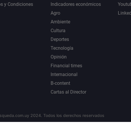
s y Condiciones
Indicadores económicos
Youtu
Agro
Linke
Ambiente
Cultura
Deportes
Tecnología
Opinión
Financial times
Internacional
B-content
Cartas al Director
squeda.com.uy 2024. Todos los derechos reservados