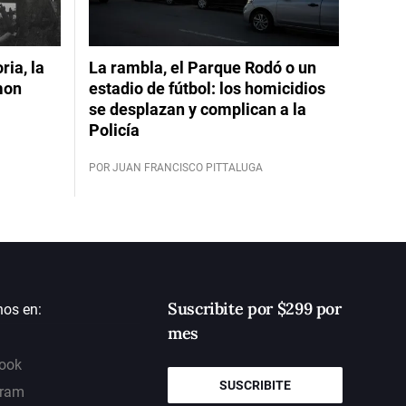
ia, la
La rambla, el Parque Rodó o un
mon
estadio de fútbol: los homicidios
se desplazan y complican a la
Policía
POR JUAN FRANCISCO PITTALUGA
Suscribite por $299 por
nos en:
mes
ook
SUSCRIBITE
gram