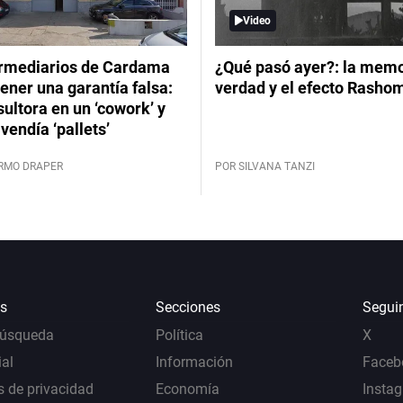
Video
ermediarios de Cardama
¿Qué pasó ayer?: la memor
ener una garantía falsa:
verdad y el efecto Rasho
ultora en un ‘cowork’ y
vendía ‘pallets’
ERMO DRAPER
POR SILVANA TANZI
s
Secciones
Segui
Búsqueda
Política
X
al
Información
Faceb
s de privacidad
Economía
Insta