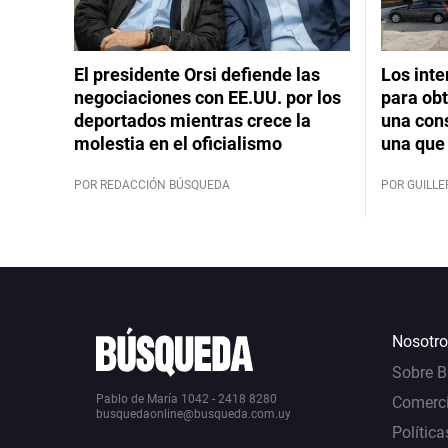
El presidente Orsi defiende las
Los int
negociaciones con EE.UU. por los
para obt
deportados mientras crece la
una cons
molestia en el oficialismo
una que 
POR REDACCIÓN BÚSQUEDA
POR GUILL
Nosotro
Sobre 
Pablo de María 1042 - 2418 8280
Comerci
busquedaonline@busqueda.com.uy
Política