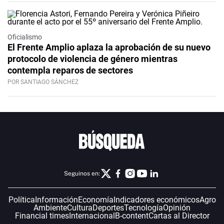
Oficialismo
El Frente Amplio aplaza la aprobación de su nuevo
protocolo de violencia de género mientras
contempla reparos de sectores
POR SANTIAGO SÁNCHEZ
Seguinos en:
Política
Información
Economía
Indicadores económicos
Agro
Ambiente
Cultura
Deportes
Tecnología
Opinión
Financial times
Internacional
B-content
Cartas al Director