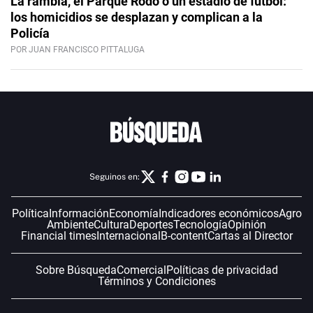
La rambla, el Parque Rodó o un estadio de fútbol:
los homicidios se desplazan y complican a la
Policía
POR JUAN FRANCISCO PITTALUGA
Seguinos en:
Política
Información
Economía
Indicadores económicos
Agro
Ambiente
Cultura
Deportes
Tecnología
Opinión
Financial times
Internacional
B-content
Cartas al Director
Sobre Búsqueda
Comercial
Políticas de privacidad
Términos y Condiciones