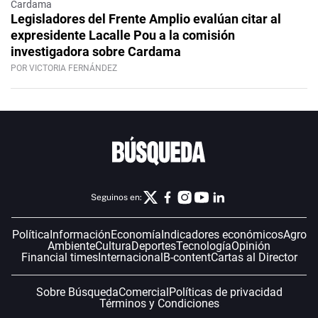
Cardama
Legisladores del Frente Amplio evalúan citar al
expresidente Lacalle Pou a la comisión
investigadora sobre Cardama
POR VICTORIA FERNÁNDEZ
Seguinos en:
Política
Información
Economía
Indicadores económicos
Agro
Ambiente
Cultura
Deportes
Tecnología
Opinión
Financial times
Internacional
B-content
Cartas al Director
Sobre Búsqueda
Comercial
Políticas de privacidad
Términos y Condiciones