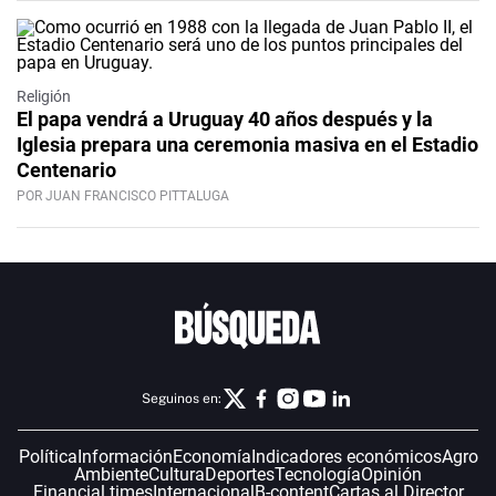
Religión
El papa vendrá a Uruguay 40 años después y la
Iglesia prepara una ceremonia masiva en el Estadio
Centenario
POR JUAN FRANCISCO PITTALUGA
Seguinos en:
Política
Información
Economía
Indicadores económicos
Agro
Ambiente
Cultura
Deportes
Tecnología
Opinión
Financial times
Internacional
B-content
Cartas al Director