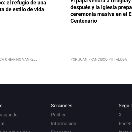
El papa vendrá a Uruguay
: el refugio de una
después y la Iglesia prep
ta de estilo de vida
ceremonia masiva en el E
Centenario
CA CHIARINO VANRELL
POR JUAN FRANCISCO PITTALUGA
s
Secciones
Segui
Búsqueda
Política
X
al
Información
Faceb