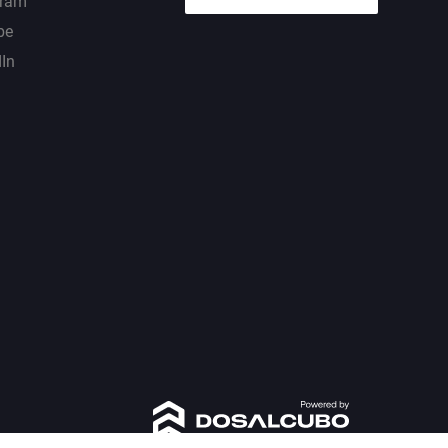
gram
be
dIn