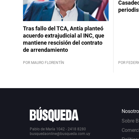
Casadeco
periodis
Tras fallo del TCA, Antía planteó
acuerdo extrajudicial al INC, que
mantiene rescisión del contrato
de arrendamiento
POR MAURO FLORENTÍN
POR FEDERI
Nosotro
Sobre 
Pablo de María 1042 - 2418 8280
Comerci
busquedaonline@busqueda.com.uy