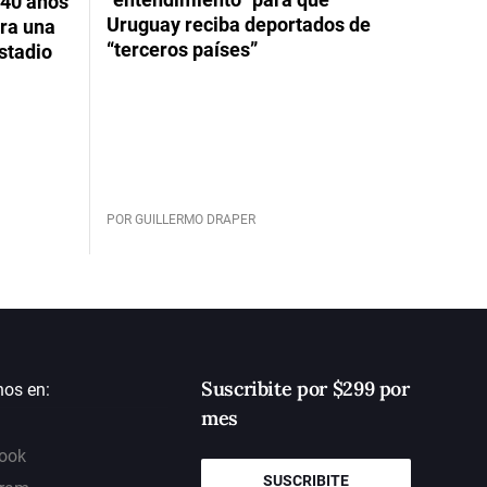
 40 años
Uruguay reciba deportados de
ara una
“terceros países”
stadio
POR GUILLERMO DRAPER
Suscribite por $299 por
nos en:
mes
ook
SUSCRIBITE