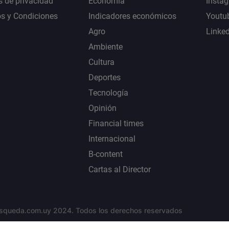
s de privacidad
Economía
Insta
s y Condiciones
Indicadores económicos
Youtu
Agro
Linke
Ambiente
Cultura
Deportes
Tecnología
Opinión
Financial times
Internacional
B-content
Cartas al Director
squeda.com.uy 2024. Todos los derechos reservados