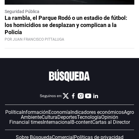
Seguridad Pública
La rambla, el Parque Rodó o un estadio de fútbol:
los homicidios se desplazan y complican a la
Policía
POR JUAN FRANCISCO PITTALUGA
Seguinos en:
Política
Información
Economía
Indicadores económicos
Agro
Ambiente
Cultura
Deportes
Tecnología
Opinión
Financial times
Internacional
B-content
Cartas al Director
Sobre Búsqueda
Comercial
Políticas de privacidad