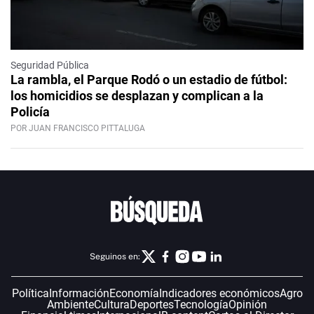
Seguridad Pública
La rambla, el Parque Rodó o un estadio de fútbol:
los homicidios se desplazan y complican a la
Policía
POR JUAN FRANCISCO PITTALUGA
Seguinos en:
Política
Información
Economía
Indicadores económicos
Agro
Ambiente
Cultura
Deportes
Tecnología
Opinión