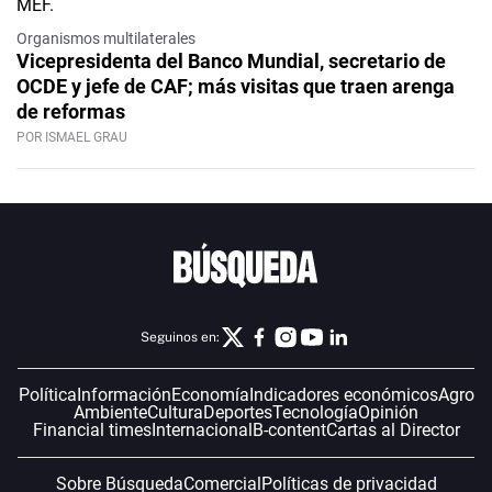
Organismos multilaterales
Vicepresidenta del Banco Mundial, secretario de
OCDE y jefe de CAF; más visitas que traen arenga
de reformas
POR ISMAEL GRAU
Seguinos en:
Política
Información
Economía
Indicadores económicos
Agro
Ambiente
Cultura
Deportes
Tecnología
Opinión
Financial times
Internacional
B-content
Cartas al Director
Sobre Búsqueda
Comercial
Políticas de privacidad