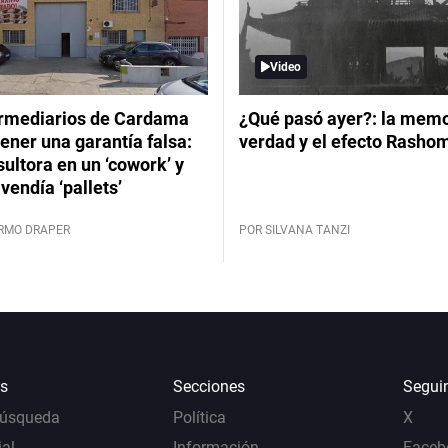
Video
ermediarios de Cardama
¿Qué pasó ayer?: la memor
ener una garantía falsa:
verdad y el efecto Rasho
ultora en un ‘cowork’ y
vendía ‘pallets’
ERMO DRAPER
POR SILVANA TANZI
s
Secciones
Segui
Búsqueda
Política
X
al
Información
Faceb