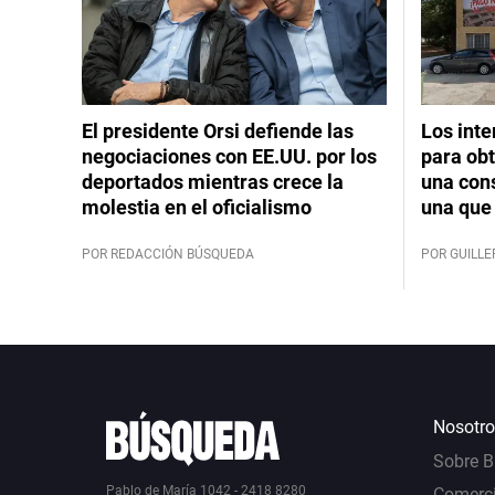
El presidente Orsi defiende las
Los int
negociaciones con EE.UU. por los
para obt
deportados mientras crece la
una cons
molestia en el oficialismo
una que 
POR REDACCIÓN BÚSQUEDA
POR GUILL
Nosotro
Sobre 
Pablo de María 1042 - 2418 8280
Comerci