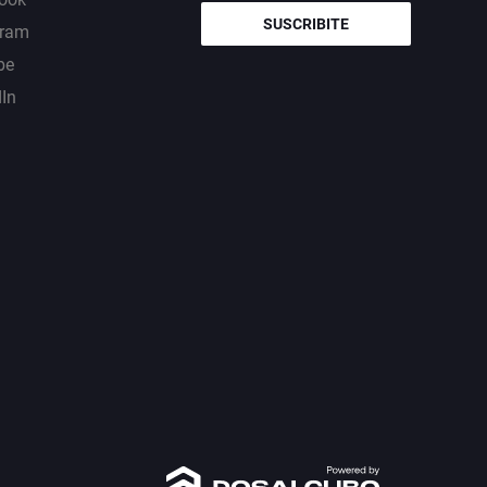
SUSCRIBITE
gram
be
dIn