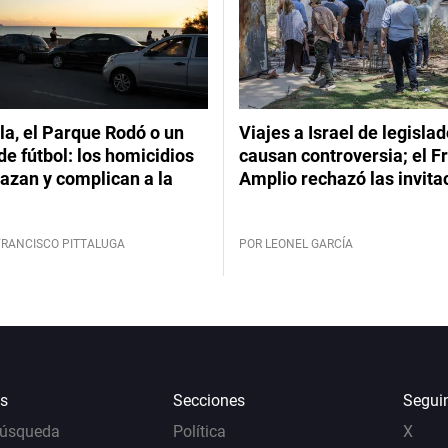
a, el Parque Rodó o un
Viajes a Israel de legisla
de fútbol: los homicidios
causan controversia; el F
azan y complican a la
Amplio rechazó las invita
FRANCISCO PITTALUGA
POR LEONEL GARCÍA
s
Secciones
Segui
Búsqueda
Política
X