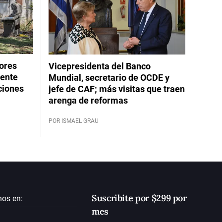
dores
Vicepresidenta del Banco
rente
Mundial, secretario de OCDE y
ciones
jefe de CAF; más visitas que traen
arenga de reformas
POR ISMAEL GRAU
Suscribite por $299 por
nos en:
mes