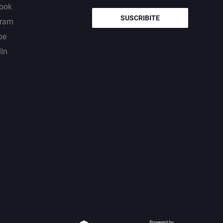
ook
SUSCRIBITE
gram
be
dIn