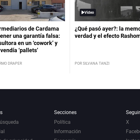
Video
ermediarios de Cardama
¿Qué pasó ayer?: la memor
ener una garantía falsa:
verdad y el efecto Rasho
ultora en un ‘cowork’ y
vendía ‘pallets’
ERMO DRAPER
POR SILVANA TANZI
s
Secciones
Segui
Búsqueda
Política
X
al
Información
Faceb