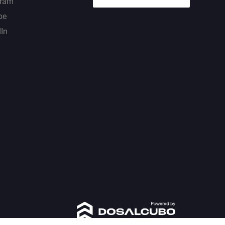
gram
be
dIn