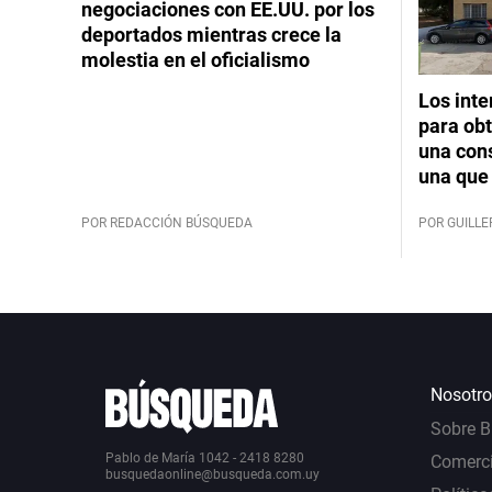
negociaciones con EE.UU. por los
deportados mientras crece la
molestia en el oficialismo
Los int
para obt
una cons
una que 
POR REDACCIÓN BÚSQUEDA
POR GUILL
Nosotro
Sobre 
Pablo de María 1042 - 2418 8280
Comerci
busquedaonline@busqueda.com.uy