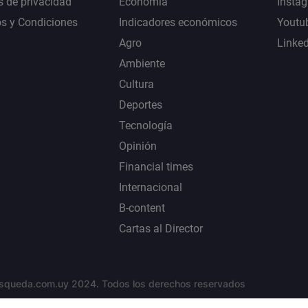
s de privacidad
Economía
Insta
s y Condiciones
Indicadores económicos
Youtu
Agro
Linke
Ambiente
Cultura
Deportes
Tecnología
Opinión
Financial times
Internacional
B-content
Cartas al Director
squeda.com.uy 2024. Todos los derechos reservados