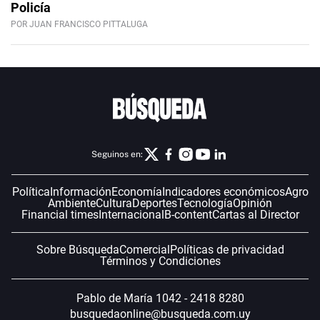
Policía
POR JUAN FRANCISCO PITTALUGA
Seguinos en:
Política
Información
Economía
Indicadores económicos
Agro
Ambiente
Cultura
Deportes
Tecnología
Opinión
Financial times
Internacional
B-content
Cartas al Director
Sobre Búsqueda
Comercial
Políticas de privacidad
Términos y Condiciones
Pablo de María 1042 - 2418 8280
busquedaonline@busqueda.com.uy