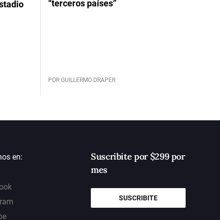
“terceros países”
stadio
POR GUILLERMO DRAPER
Suscribite por $299 por
nos en:
mes
ook
SUSCRIBITE
gram
be