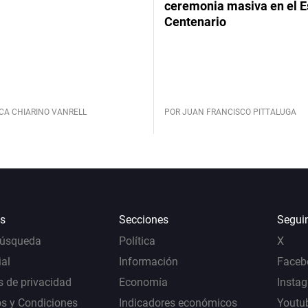
ceremonia masiva en el E
Centenario
CA CHIARINO VANRELL
POR JUAN FRANCISCO PITTALUGA
s
Secciones
Segui
Búsqueda
Política
X
al
Información
Faceb
s de privacidad
Economía
Insta
s y Condiciones
Indicadores económicos
Youtu