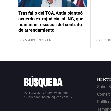
Tras fallo del TCA, Antía planteó
acuerdo extrajudicial al INC, que
mantiene rescisión del contrato
de arrendamiento
POR MAURO FLORENTÍN
POR FEDERI
Nosotro
Sobre 
Pablo de María 1042 - 2418 8280
Comerci
busquedaonline@busqueda.com.uy
Política
Término