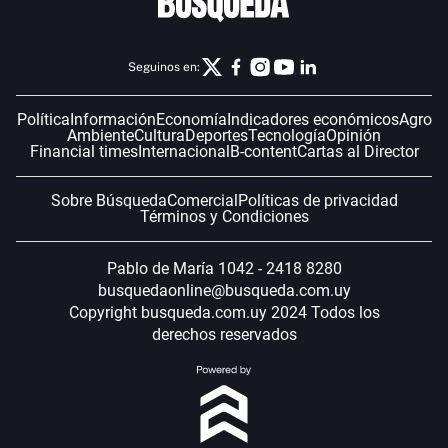
Seguinos en:
Política
Información
Economía
Indicadores económicos
Agro
Ambiente
Cultura
Deportes
Tecnología
Opinión
Financial times
Internacional
B-content
Cartas al Director
Sobre Búsqueda
Comercial
Políticas de privacidad
Términos y Condiciones
Pablo de María 1042 - 2418 8280
busquedaonline@busqueda.com.uy
Copyright busqueda.com.uy 2024 Todos los
derechos reservados