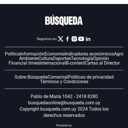
Seguinos en:
Política
Información
Economía
Indicadores económicos
Agro
Ambiente
Cultura
Deportes
Tecnología
Opinión
Financial times
Internacional
B-content
Cartas al Director
Sobre Búsqueda
Comercial
Políticas de privacidad
Términos y Condiciones
Pablo de María 1042 - 2418 8280
busquedaonline@busqueda.com.uy
Copyright busqueda.com.uy 2024 Todos los
derechos reservados