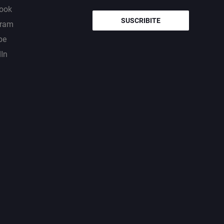
ook
SUSCRIBITE
gram
be
dIn