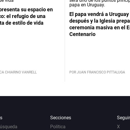
presenta su espacio en
El papa vendrá a Uruguay
: el refugio de una
después y la Iglesia prep
ta de estilo de vida
ceremonia masiva en el E
Centenario
CA CHIARINO VANRELL
POR JUAN FRANCISCO PITTALUGA
s
Secciones
Segui
Búsqueda
Política
X