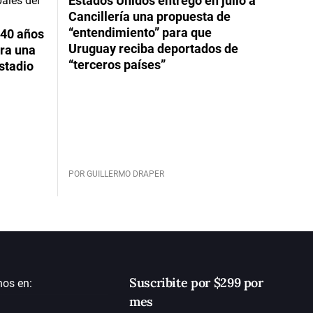
Estados Unidos entregó en julio a
Cancillería una propuesta de
“entendimiento” para que
 40 años
Uruguay reciba deportados de
ara una
“terceros países”
stadio
POR GUILLERMO DRAPER
Suscribite por $299 por
nos en:
mes