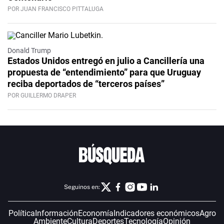
POR JUAN FRANCISCO PITTALUGA
Donald Trump
Estados Unidos entregó en julio a Cancillería una
propuesta de “entendimiento” para que Uruguay
reciba deportados de “terceros países”
POR GUILLERMO DRAPER
Seguinos en:
Política
Información
Economía
Indicadores económicos
Agro
Ambiente
Cultura
Deportes
Tecnología
Opinión