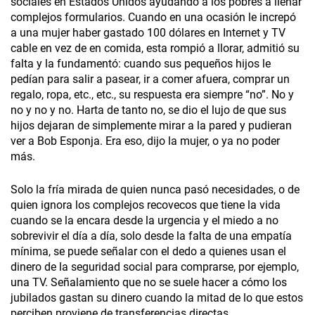
sociales en Estados Unidos ayudando a los pobres a llenar
complejos formularios. Cuando en una ocasión le increpó
a una mujer haber gastado 100 dólares en Internet y TV
cable en vez de en comida, esta rompió a llorar, admitió su
falta y la fundamentó: cuando sus pequeños hijos le
pedían para salir a pasear, ir a comer afuera, comprar un
regalo, ropa, etc., etc., su respuesta era siempre “no”. No y
no y no y no. Harta de tanto no, se dio el lujo de que sus
hijos dejaran de simplemente mirar a la pared y pudieran
ver a Bob Esponja. Era eso, dijo la mujer, o ya no poder
más.
Solo la fría mirada de quien nunca pasó necesidades, o de
quien ignora los complejos recovecos que tiene la vida
cuando se la encara desde la urgencia y el miedo a no
sobrevivir el día a día, solo desde la falta de una empatía
mínima, se puede señalar con el dedo a quienes usan el
dinero de la seguridad social para comprarse, por ejemplo,
una TV. Señalamiento que no se suele hacer a cómo los
jubilados gastan su dinero cuando la mitad de lo que estos
perciben proviene de transferencias directas.