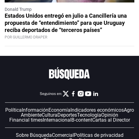
Donald Trump
Estados Unidos entregó en julio a Cancillería una
propuesta de “entendimiento” para que Uruguay
reciba deportados de “terceros países”
POR GUILLERMO DRAPER
Seguinos en:
Política
Información
Economía
Indicadores económicos
Agro
Ambiente
Cultura
Deportes
Tecnología
Opinión
Financial times
Internacional
B-content
Cartas al Director
Sobre Búsqueda
Comercial
Políticas de privacidad