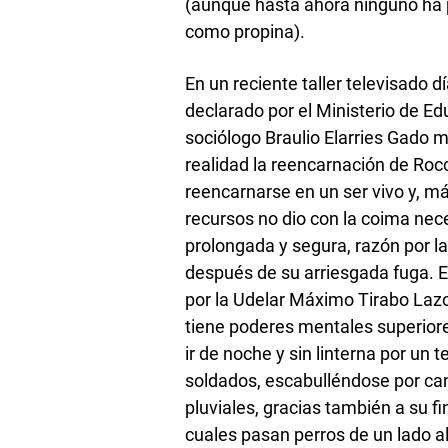
(aunque hasta ahora ninguno ha p
como propina).
En un reciente taller televisado d
declarado por el Ministerio de Ed
sociólogo Braulio Elarries Gado 
realidad la reencarnación de Roc
reencarnarse en un ser vivo y, má
recursos no dio con la coima nec
prolongada y segura, razón por l
después de su arriesgada fuga. Es
por la Udelar Máximo Tirabo Lazo
tiene poderes mentales superiore
ir de noche y sin linterna por un
soldados, escabulléndose por ca
pluviales, gracias también a su fi
cuales pasan perros de un lado al