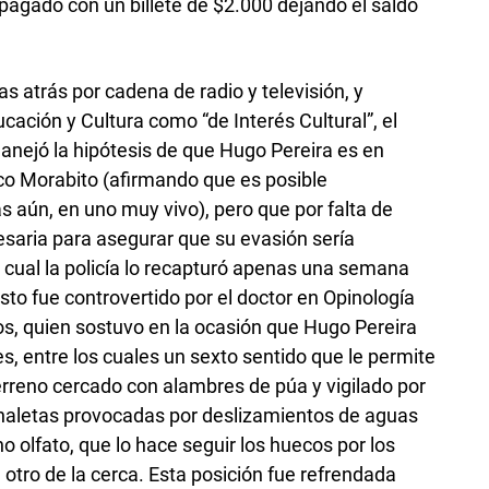
agado con un billete de $2.000 dejando el saldo
ías atrás por cadena de radio y televisión, y
ucación y Cultura como “de Interés Cultural”, el
manejó la hipótesis de que Hugo Pereira es en
co Morabito (afirmando que es posible
s aún, en uno muy vivo), pero que por falta de
esaria para asegurar que su evasión sería
a cual la policía lo recapturó apenas una semana
to fue controvertido por el doctor en Opinología
s, quien sostuvo en la ocasión que Hugo Pereira
s, entre los cuales un sexto sentido que le permite
 terreno cercado con alambres de púa y vigilado por
naletas provocadas por deslizamientos de aguas
no olfato, que lo hace seguir los huecos por los
 otro de la cerca. Esta posición fue refrendada