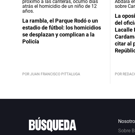
La oposi
La rambla, el Parque Rodó o un
del ofic
estadio de fútbol: los homicidios
Lacalle 
se desplazan y complican a la
Cardama
Policía
citar al
Repúbli
POR JUAN FRANCISCO PITTALUGA
POR REDAC
Nosotro
Sobre 