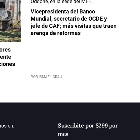
Vicepresidenta del Banco
Mundial, secretario de OCDE y
jefe de CAF; más visitas que traen
arenga de reformas
dores
rente
ciones
POR ISMAEL GRAU
Suscribite por $299 por
nos en:
mes