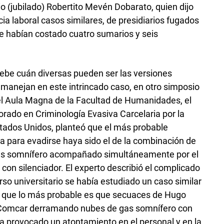
io (jubilado) Robertito Mevén Dobarato, quien dijo
cia laboral casos similares, de presidiarios fugados
le habían costado cuatro sumarios y seis
ebe cuán diversas pueden ser las versiones
e manejan en este intrincado caso, en otro simposio
el Aula Magna de la Facultad de Humanidades, el
torado en Criminología Evasiva Carcelaria por la
stados Unidos, planteó que el más probable
ra para evadirse haya sido el de la combinación de
as somnífero acompañado simultáneamente por el
 con silenciador. El experto describió el complicado
so universitario se había estudiado un caso similar
o que lo más probable es que secuaces de Hugo
l Comcar derramando nubes de gas somnífero con
ía provocado un atontamiento en el personal y en la