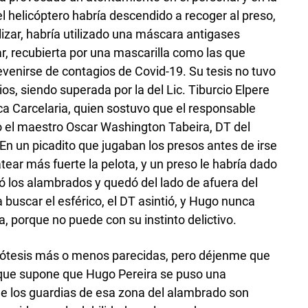
 el helicóptero habría descendido a recoger al preso,
lizar, habría utilizado una máscara antigases
, recubierta por una mascarilla como las que
evenirse de contagios de Covid-19. Su tesis no tuvo
s, siendo superada por la del Lic. Tiburcio Elpere
ca Carcelaria, quien sostuvo que el responsable
do el maestro Oscar Washington Tabeira, DT del
 En un picadito que jugaban los presos antes de irse
atear más fuerte la pelota, y un preso le habría dado
ró los alambrados y quedó del lado de afuera del
a buscar el esférico, el DT asintió, y Hugo nunca
a, porque no puede con su instinto delictivo.
ipótesis más o menos parecidas, pero déjenme que
a que supone que Hugo Pereira se puso una
e los guardias de esa zona del alambrado son