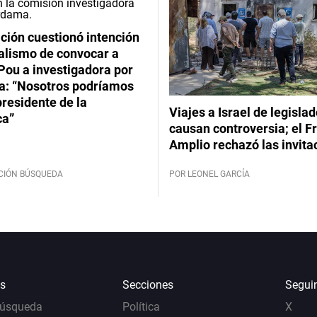
ción cuestionó intención
ialismo de convocar a
Pou a investigadora por
: “Nosotros podríamos
 presidente de la
Viajes a Israel de legisla
ca”
causan controversia; el F
Amplio rechazó las invita
CIÓN BÚSQUEDA
POR LEONEL GARCÍA
s
Secciones
Segui
Búsqueda
Política
X