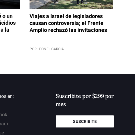
ó o un
Viajes a Israel de legisladores
icidios
causan controversia; el Frente
a la
Amplio rechazó las invitaciones
POR LEONEL GARCÍA
Suscribite por $299 por
nos en:
mes
ook
SUSCRIBITE
gram
be