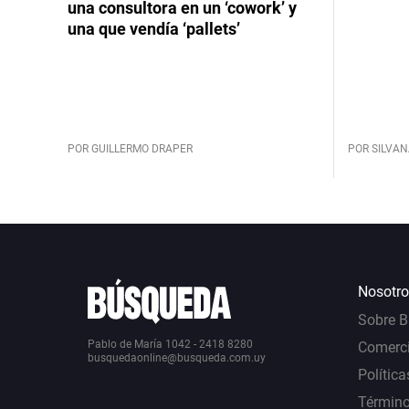
una consultora en un ‘cowork’ y
una que vendía ‘pallets’
POR GUILLERMO DRAPER
POR SILVAN
Nosotro
Sobre 
Pablo de María 1042 - 2418 8280
Comerci
busquedaonline@busqueda.com.uy
Política
Término