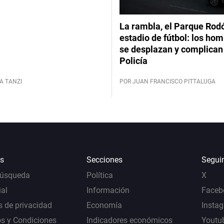
La rambla, el Parque Rod
estadio de fútbol: los hom
se desplazan y complican 
Policía
A TANZI
POR JUAN FRANCISCO PITTALUGA
s
Secciones
Segui
Búsqueda
Política
X
al
Información
Faceb
s de privacidad
Economía
Insta
s y Condiciones
Indicadores económicos
Youtu