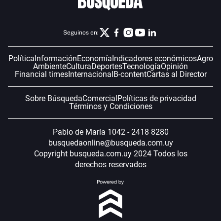
Seguinos en:
Política
Información
Economía
Indicadores económicos
Agro
Ambiente
Cultura
Deportes
Tecnología
Opinión
Financial times
Internacional
B-content
Cartas al Director
Sobre Búsqueda
Comercial
Políticas de privacidad
Términos y Condiciones
Pablo de María 1042 - 2418 8280
busquedaonline@busqueda.com.uy
Copyright busqueda.com.uy 2024 Todos los
derechos reservados