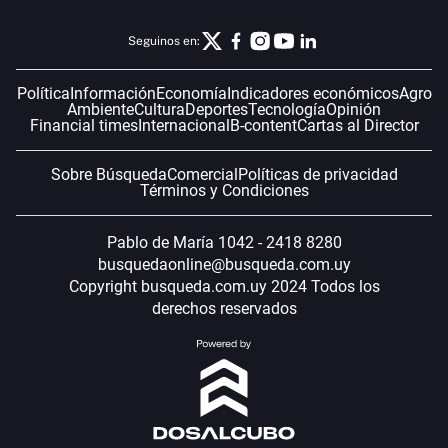
Seguinos en:
Política
Información
Economía
Indicadores económicos
Agro
Ambiente
Cultura
Deportes
Tecnología
Opinión
Financial times
Internacional
B-content
Cartas al Director
Sobre Búsqueda
Comercial
Políticas de privacidad
Términos y Condiciones
Pablo de María 1042 - 2418 8280
busquedaonline@busqueda.com.uy
Copyright busqueda.com.uy 2024 Todos los
derechos reservados