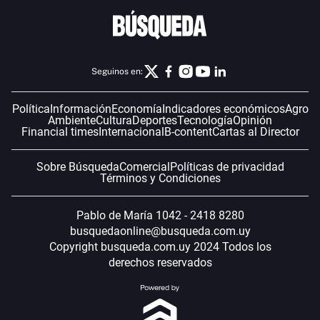
Seguinos en:
Política
Información
Economía
Indicadores económicos
Agro
Ambiente
Cultura
Deportes
Tecnología
Opinión
Financial times
Internacional
B-content
Cartas al Director
Sobre Búsqueda
Comercial
Políticas de privacidad
Términos y Condiciones
Pablo de María 1042 - 2418 8280
busquedaonline@busqueda.com.uy
Copyright busqueda.com.uy 2024 Todos los
derechos reservados