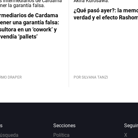
¿Qué pasó ayer?: la memor
ermediarios de Cardama
verdad y el efecto Rasho
ener una garantía falsa:
ultora en un ‘cowork’ y
vendía ‘pallets’
ERMO DRAPER
POR SILVANA TANZI
s
Secciones
Segui
Búsqueda
Política
X