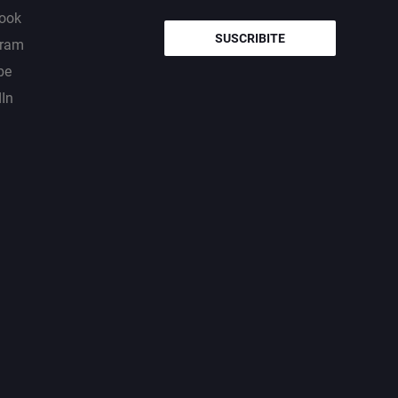
ook
SUSCRIBITE
gram
be
dIn