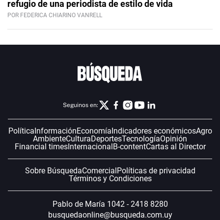
refugio de una periodista de estilo de vida
POR FEDERICA CHIARINO VANRELL
Seguinos en:
Política
Información
Economía
Indicadores económicos
Agro
Ambiente
Cultura
Deportes
Tecnología
Opinión
Financial times
Internacional
B-content
Cartas al Director
Sobre Búsqueda
Comercial
Políticas de privacidad
Términos y Condiciones
Pablo de María 1042 - 2418 8280
busquedaonline@busqueda.com.uy