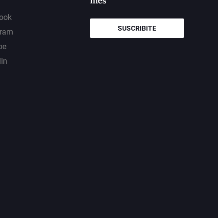
mes
ook
SUSCRIBITE
gram
be
dIn