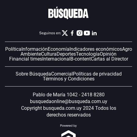
Seguinos en:
Política
Información
Economía
Indicadores económicos
Agro
Ambiente
Cultura
Deportes
Tecnología
Opinión
Financial times
Internacional
B-content
Cartas al Director
Sobre Búsqueda
Comercial
Políticas de privacidad
Términos y Condiciones
Pablo de María 1042 - 2418 8280
busquedaonline@busqueda.com.uy
Copyright busqueda.com.uy 2024 Todos los
derechos reservados