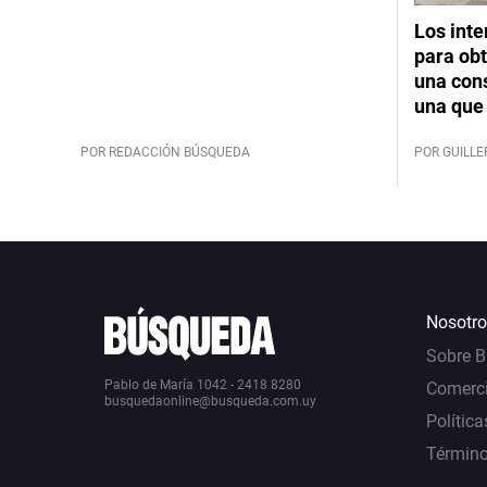
Los int
para obt
una cons
una que 
POR REDACCIÓN BÚSQUEDA
POR GUILL
Nosotro
Sobre 
Pablo de María 1042 - 2418 8280
Comerci
busquedaonline@busqueda.com.uy
Política
Término