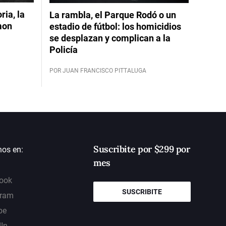
ia, la
La rambla, el Parque Rodó o un
mon
estadio de fútbol: los homicidios
se desplazan y complican a la
Policía
POR JUAN FRANCISCO PITTALUGA
Suscribite por $299 por
nos en:
mes
ook
SUSCRIBITE
gram
be
dIn