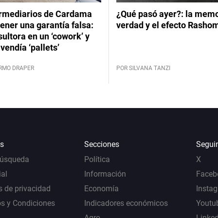
ermediarios de Cardama
¿Qué pasó ayer?: la memor
ener una garantía falsa:
verdad y el efecto Rasho
ultora en un ‘cowork’ y
vendía ‘pallets’
ERMO DRAPER
POR SILVANA TANZI
s
Secciones
Segui
Búsqueda
Política
X
al
Información
Faceb
s de privacidad
Economía
Insta
s y Condiciones
Indicadores económicos
Youtu
Agro
Linke