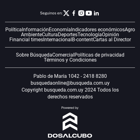
Seguinos en:
Política
Información
Economía
Indicadores económicos
Agro
Ambiente
Cultura
Deportes
Tecnología
Opinión
Financial times
Internacional
B-content
Cartas al Director
Sobre Búsqueda
Comercial
Políticas de privacidad
Términos y Condiciones
Pablo de María 1042 - 2418 8280
busquedaonline@busqueda.com.uy
Copyright busqueda.com.uy 2024 Todos los
derechos reservados