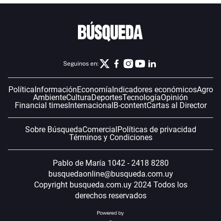
Seguinos en:
Política
Información
Economía
Indicadores económicos
Agro
Ambiente
Cultura
Deportes
Tecnología
Opinión
Financial times
Internacional
B-content
Cartas al Director
Sobre Búsqueda
Comercial
Políticas de privacidad
Términos y Condiciones
Pablo de María 1042 - 2418 8280
busquedaonline@busqueda.com.uy
Copyright busqueda.com.uy 2024 Todos los
derechos reservados