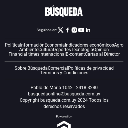
Seguinos en:
Política
Información
Economía
Indicadores económicos
Agro
Ambiente
Cultura
Deportes
Tecnología
Opinión
Financial times
Internacional
B-content
Cartas al Director
Sobre Búsqueda
Comercial
Políticas de privacidad
Términos y Condiciones
Pablo de María 1042 - 2418 8280
busquedaonline@busqueda.com.uy
Copyright busqueda.com.uy 2024 Todos los
derechos reservados