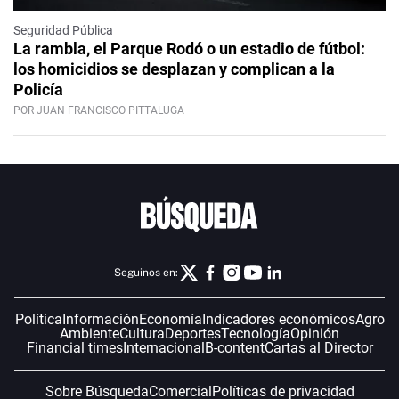
Seguridad Pública
La rambla, el Parque Rodó o un estadio de fútbol:
los homicidios se desplazan y complican a la
Policía
POR JUAN FRANCISCO PITTALUGA
Seguinos en:
Política
Información
Economía
Indicadores económicos
Agro
Ambiente
Cultura
Deportes
Tecnología
Opinión
Financial times
Internacional
B-content
Cartas al Director
Sobre Búsqueda
Comercial
Políticas de privacidad