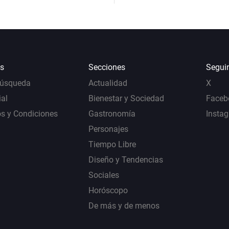
s
Secciones
Segui
Búsqueda
Actualidad
X
al
Bienestar y Sociedad
Faceb
s y Condiciones
Gastronomía
Insta
Personajes
Tiempo Libre
Diseño y Tendencias
Sociales
Horóscopo
De más y de menos