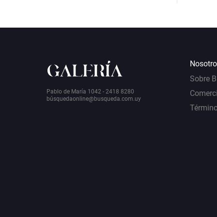
Nosotro
Sobre 
Pablo de María 1042 - 2418 8280
Comerci
bú
squedaonline@busqueda.com.uy
Término