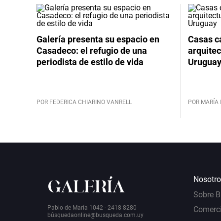
Galería presenta su espacio en
Casas cá
Casadeco: el refugio de una
arquitec
periodista de estilo de vida
Urugua
POR FEDERICA CHIARINO VANRELL
POR MARÍA 
Nosotro
Sobre 
Pablo de María 1042 - 2418 8280
Comerci
bú
squedaonline@busqueda.com.uy