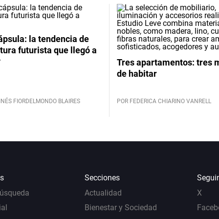
psula: la tendencia de
tura futurista que llegó a
y
Tres apartamentos: tres
de habitar
INÉS FIORDELMONDO BLAIRES
POR FEDERICA CHIARINO VANRELL
s
Secciones
Segui
Búsqueda
Actualidad
X
al
Bienestar y Sociedad
Faceb