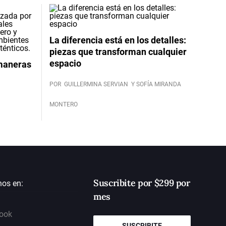
La diferencia está en los detalles:
piezas que transforman cualquier
espacio
 maneras
POR
GUILLERMINA SERVIAN
Y SOFÍA MIRANDA
MONTERO
Suscribite por $299 por
nos en:
mes
ook
SUSCRIBITE