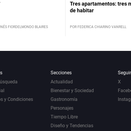
y
Tres apartamentos: tres
de habitar
INÉS FIORDELMONDO BLAIRES
POR FEDERICA CHIARINO VANRELL
s
Secciones
Segui
Búsqueda
Actualidad
X
al
Bienestar y Sociedad
Faceb
s y Condiciones
Gastronomía
Insta
Personajes
Tiempo Libre
Diseño y Tendencias