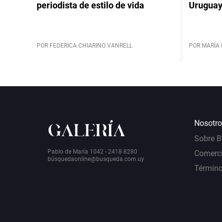
periodista de estilo de vida
Urugua
POR FEDERICA CHIARINO VANRELL
POR MARÍA 
Nosotro
Sobre 
Pablo de María 1042 - 2418 8280
Comerci
bú
squedaonline@busqueda.com.uy
Término