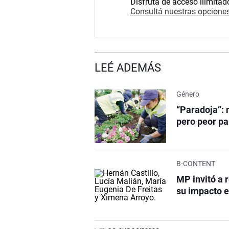
Disfrutá de acceso ilimitad
Consultá nuestras opciones
LEÉ ADEMÁS
Género
“Paradoja”: 
pero peor pa
B-CONTENT
MP invitó a 
su impacto e