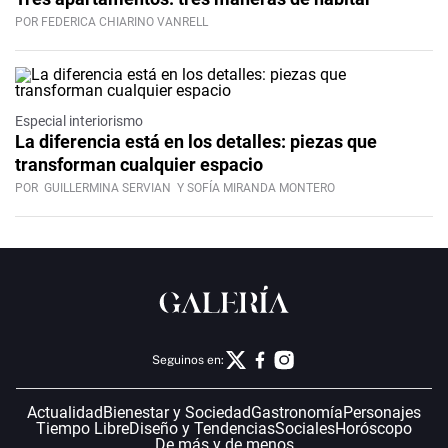
POR FEDERICA CHIARINO VANRELL
Especial interiorismo
La diferencia está en los detalles: piezas que
transforman cualquier espacio
POR
GUILLERMINA SERVIAN
Y SOFÍA MIRANDA MONTERO
Seguinos en:
Actualidad
Bienestar y Sociedad
Gastronomía
Personajes
Tiempo Libre
Diseño y Tendencias
Sociales
Horóscopo
De más y de menos