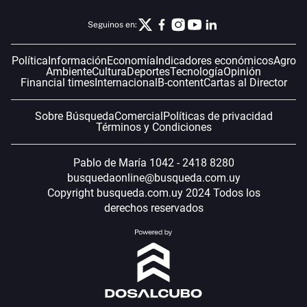
Seguinos en:
Política
Información
Economía
Indicadores económicos
Agro
Ambiente
Cultura
Deportes
Tecnología
Opinión
Financial times
Internacional
B-content
Cartas al Director
Sobre Búsqueda
Comercial
Políticas de privacidad
Términos y Condiciones
Pablo de María 1042 - 2418 8280
busquedaonline@busqueda.com.uy
Copyright busqueda.com.uy 2024 Todos los
derechos reservados