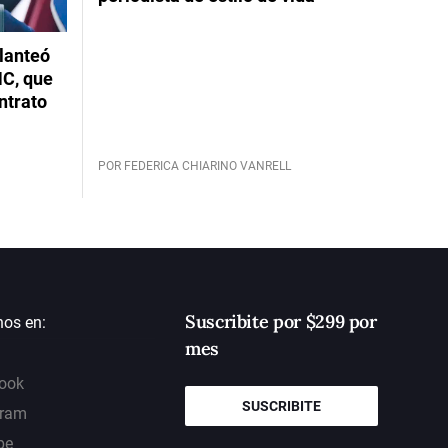
planteó
NC, que
ntrato
POR FEDERICA CHIARINO VANRELL
Suscribite por $299 por
nos en:
mes
ook
SUSCRIBITE
gram
be