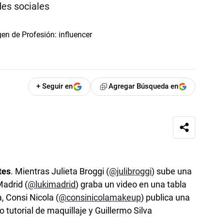
des sociales
+ Seguir en
Agregar Búsqueda en
tes
. Mientras Julieta Broggi (
@julibroggi
) sube una
Madrid (
@lukimadrid
) graba un video en una tabla
, Consi Nicola (
@consinicolamakeup
) publica una
 tutorial de maquillaje y Guillermo Silva