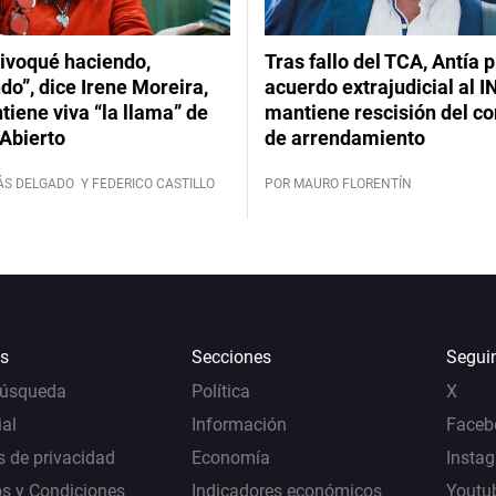
ivoqué haciendo,
Tras fallo del TCA, Antía 
do”, dice Irene Moreira,
acuerdo extrajudicial al I
iene viva “la llama” de
mantiene rescisión del co
Abierto
de arrendamiento
ÁS DELGADO
Y FEDERICO CASTILLO
POR MAURO FLORENTÍN
s
Secciones
Segui
Búsqueda
Política
X
al
Información
Faceb
s de privacidad
Economía
Insta
s y Condiciones
Indicadores económicos
Youtu