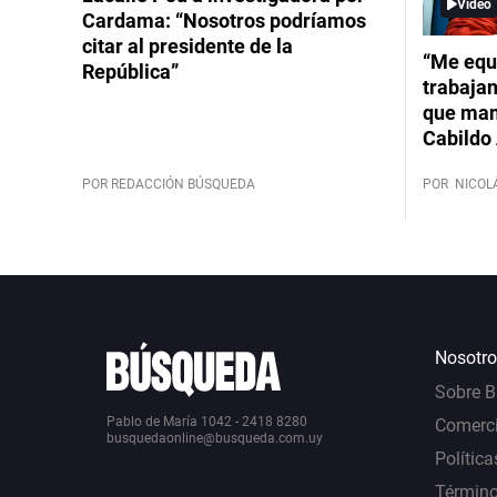
Video
Cardama: “Nosotros podríamos
citar al presidente de la
“Me equ
República”
trabajan
que mant
Cabildo 
POR REDACCIÓN BÚSQUEDA
POR
NICOL
Nosotro
Sobre 
Pablo de María 1042 - 2418 8280
Comerci
busquedaonline@busqueda.com.uy
Política
Término