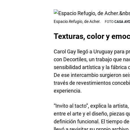
Espacio
Refugio
, de Acher.
CASA AY
Texturas, color y emo
Carol Gay llegó a Uruguay para p
con Decortiles, un trabajo que na
sensibilidad artística y la fábric
De ese intercambio surgieron seis
través de revestimientos concebi
experiencia.
“Invito al tacto”, explica la artis
entre el arte y el diseño, pieza
definición funcional. El tiempo 
llevó a revisitar su propio archiv