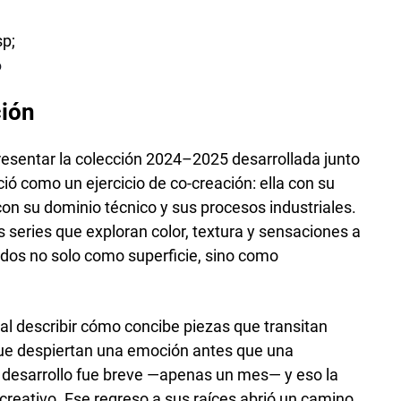
D
ción
resentar la colección 2024–2025 desarrollada junto
ció como un ejercicio de co-creación: ella con su
a con su dominio técnico y sus procesos industriales.
 series que exploran color, textura y sensaciones a
dos no solo como superficie, sino como
ta, al describir cómo concibe piezas que transitan
s que despiertan una emoción antes que una
de desarrollo fue breve —apenas un mes— y eso la
o creativo. Ese regreso a sus raíces abrió un camino