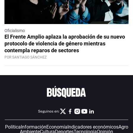
Oficialismo
El Frente Amplio aplaza la aprobación de su nuevo
protocolo de violencia de género mientras
contempla reparos de sectores
POR SANTIAGO SÁNCHEZ
Seguinos en:
Política
Información
Economía
Indicadores económicos
Agro
Ambiente
Cultura
Deportes
Tecnología
Opinión