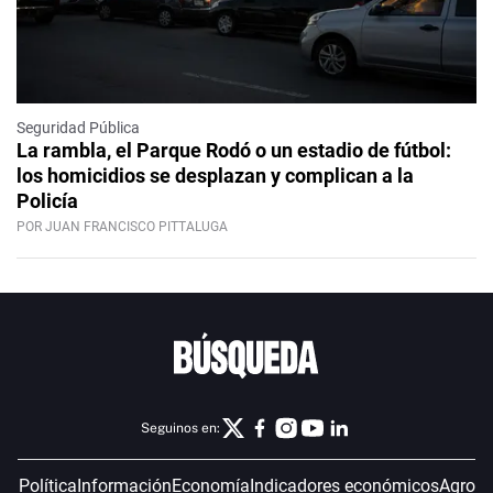
Seguridad Pública
La rambla, el Parque Rodó o un estadio de fútbol:
los homicidios se desplazan y complican a la
Policía
POR JUAN FRANCISCO PITTALUGA
Seguinos en:
Política
Información
Economía
Indicadores económicos
Agro