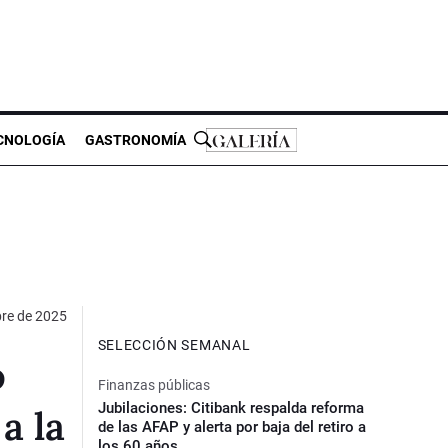
CNOLOGÍA
GASTRONOMÍA
re de 2025
SELECCIÓN SEMANAL
o
Finanzas públicas
Jubilaciones: Citibank respalda reforma
a la
de las AFAP y alerta por baja del retiro a
los 60 años