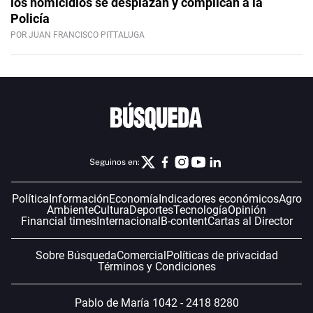
los homicidios se desplazan y complican a la
Policía
POR JUAN FRANCISCO PITTALUGA
Seguinos en:
Política
Información
Economía
Indicadores económicos
Agro
Ambiente
Cultura
Deportes
Tecnología
Opinión
Financial times
Internacional
B-content
Cartas al Director
Sobre Búsqueda
Comercial
Políticas de privacidad
Términos y Condiciones
Pablo de María 1042 - 2418 8280