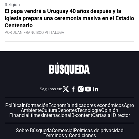
Religión
El papa vendrá a Uruguay 40 años después y la
Iglesia prepara una ceremonia masiva en el Estadio
Centenario
POR JUAN FRANCISCO PITTALUGA
Seguinos en:
Política
Información
Economía
Indicadores económicos
Agro
Ambiente
Cultura
Deportes
Tecnología
Opinión
Financial times
Internacional
B-content
Cartas al Director
Sobre Búsqueda
Comercial
Políticas de privacidad
Términos y Condiciones