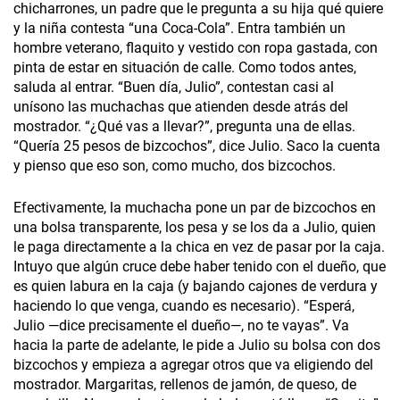
chicharrones, un padre que le pregunta a su hija qué quiere
y la niña contesta “una Coca-Cola”. Entra también un
hombre veterano, flaquito y vestido con ropa gastada, con
pinta de estar en situación de calle. Como todos antes,
saluda al entrar. “Buen día, Julio”, contestan casi al
unísono las muchachas que atienden desde atrás del
mostrador. “¿Qué vas a llevar?”, pregunta una de ellas.
“Quería 25 pesos de bizcochos”, dice Julio. Saco la cuenta
y pienso que eso son, como mucho, dos bizcochos.
Efectivamente, la muchacha pone un par de bizcochos en
una bolsa transparente, los pesa y se los da a Julio, quien
le paga directamente a la chica en vez de pasar por la caja.
Intuyo que algún cruce debe haber tenido con el dueño, que
es quien labura en la caja (y bajando cajones de verdura y
haciendo lo que venga, cuando es necesario). “Esperá,
Julio —dice precisamente el dueño—, no te vayas”. Va
hacia la parte de adelante, le pide a Julio su bolsa con dos
bizcochos y empieza a agregar otros que va eligiendo del
mostrador. Margaritas, rellenos de jamón, de queso, de