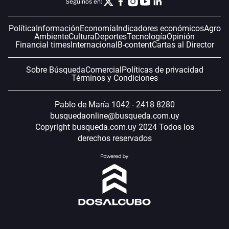
Seguinos en:
Política
Información
Economía
Indicadores económicos
Agro
Ambiente
Cultura
Deportes
Tecnología
Opinión
Financial times
Internacional
B-content
Cartas al Director
Sobre Búsqueda
Comercial
Políticas de privacidad
Términos y Condiciones
Pablo de María 1042 - 2418 8280
busquedaonline@busqueda.com.uy
Copyright busqueda.com.uy 2024 Todos los
derechos reservados