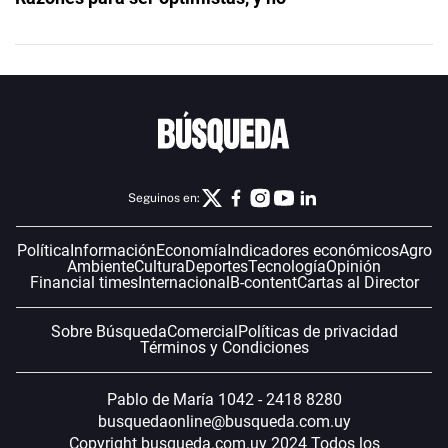
Seguinos en:
Política
Información
Economía
Indicadores económicos
Agro
Ambiente
Cultura
Deportes
Tecnología
Opinión
Financial times
Internacional
B-content
Cartas al Director
Sobre Búsqueda
Comercial
Políticas de privacidad
Términos y Condiciones
Pablo de María 1042 - 2418 8280
busquedaonline@busqueda.com.uy
Copyright busqueda.com.uy 2024 Todos los