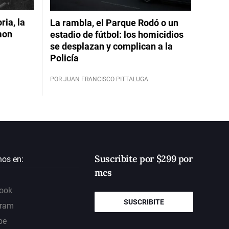
ia, la
La rambla, el Parque Rodó o un
mon
estadio de fútbol: los homicidios
se desplazan y complican a la
Policía
POR JUAN FRANCISCO PITTALUGA
Suscribite por $299 por
nos en:
mes
ook
SUSCRIBITE
gram
be