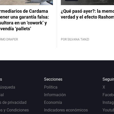
ermediarios de Cardama
¿Qué pasó ayer?: la memor
ener una garantía falsa:
verdad y el efecto Rasho
ultora en un ‘cowork’ y
vendía ‘pallets’
ERMO DRAPER
POR SILVANA TANZI
s
Secciones
Segui
Búsqueda
Política
X
al
Información
Faceb
s de privacidad
Economía
Insta
s y Condiciones
Indicadores económicos
Youtu