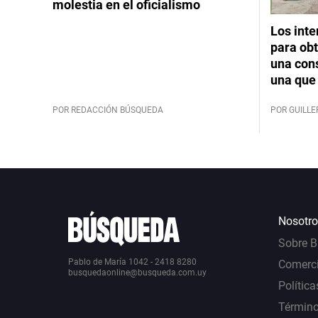
molestia en el oficialismo
Los int
para obt
una cons
una que 
POR REDACCIÓN BÚSQUEDA
POR GUILL
Nosotro
Sobre 
Pablo de María 1042 - 2418 8280
Comerci
busquedaonline@busqueda.com.uy
Política
Término