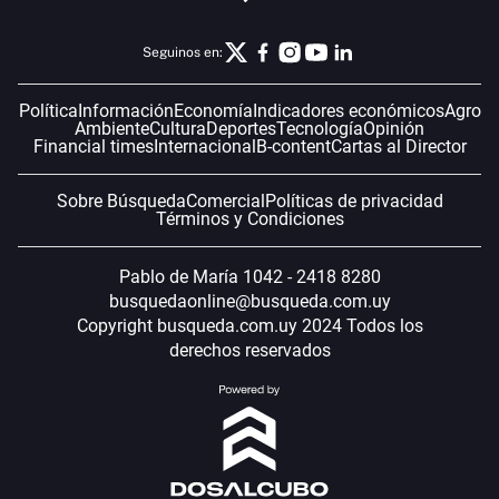
Seguinos en:
Política
Información
Economía
Indicadores económicos
Agro
Ambiente
Cultura
Deportes
Tecnología
Opinión
Financial times
Internacional
B-content
Cartas al Director
Sobre Búsqueda
Comercial
Políticas de privacidad
Términos y Condiciones
Pablo de María 1042 - 2418 8280
busquedaonline@busqueda.com.uy
Copyright busqueda.com.uy 2024 Todos los
derechos reservados