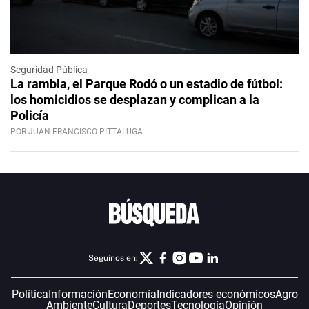
Seguridad Pública
La rambla, el Parque Rodó o un estadio de fútbol:
los homicidios se desplazan y complican a la
Policía
POR JUAN FRANCISCO PITTALUGA
Seguinos en:
Política
Información
Economía
Indicadores económicos
Agro
Ambiente
Cultura
Deportes
Tecnología
Opinión